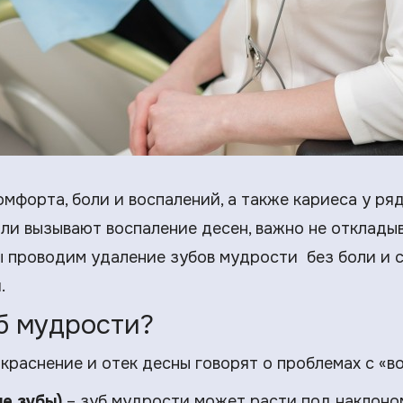
мфорта, боли и воспалений, а также кариеса у ря
или вызывают воспаление десен, важно не откладыв
проводим удаление зубов мудрости без боли и с
.
б мудрости?
краснение и отек десны говорят о проблемах с «в
е зубы)
– зуб мудрости может расти под наклоном