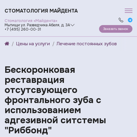
СТОМАТОЛОГИЯ МАЙДЕНТА
Стоматология «Майдента»
Мытищи ул. Разведчика Абеля, д. 3А
Заказать звонок
+7 (495) 260-00-31
Цены на услуги
Лечение постоянных зубов
Бескоронковая
реставрация
отсутсвующего
фронтального зуба с
использованием
адгезивной ситстемы
"Риббонд"